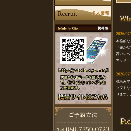
2026/07/
本格的な
「確かな
高いレベ
マッサー
2026/07/
強もみマ
ソフトな
ります。
2026/07/
空間への
プライベ
あるイン