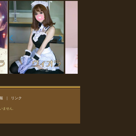
報
|
リンク
ございません.