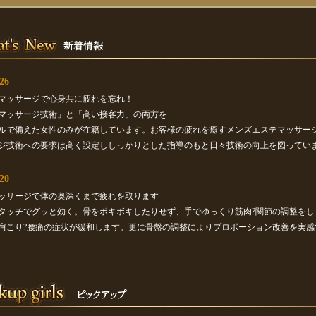
26
マッサージで心身共に疲れを忘れ！
マッサージ技術」と「高い接客力」の両方を
ルで備えた女性のみが在籍しています。お客様の疲れを癒すメンズエステマッサー
ジ技術への要求は高く設定ししっかりとした指導のもと日々技術の向上を図ってい
20
ッサージで体の奥深くまで疲れを取ります
タッチでグッと効く。骨をボキボキしたりせず、手でゆっくり筋肉?関節の調整をし
肩こり?腰痛の症状が緩和します。更に骨盤の調整によりプロポーション改善を実感
14
こだわり
ートを重視した個室となっており、ご自宅に帰ってきたようなホッと一息つける安
テリア、心地よいヒーリングミュージックとアロマの香りでお客様をお迎えいたし